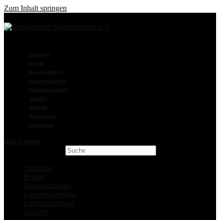
Zum Inhalt springen
Startseite
Pistole
Bogenschießen
Gewehrschießen
Luftdruckanlage
Anfahrt
Kontakt
Datenschutz
Impressum
Menü
Schließen
Search this website
Startseite
Pistole
Bogenschießen
Gewehrschießen
Luftdruckanlage
Anfahrt