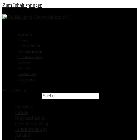
Zum Inhalt springen
Startseite
Pistole
Bogenschießen
Gewehrschießen
Luftdruckanlage
Anfahrt
Kontakt
Datenschutz
Impressum
Menü
Schließen
Search this website
Startseite
Pistole
Bogenschießen
Gewehrschießen
Luftdruckanlage
Anfahrt