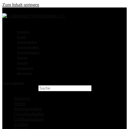
Zum Inhalt springen
Startseite
Pistole
Bogenschießen
Gewehrschießen
Luftdruckanlage
Anfahrt
Kontakt
Datenschutz
Impressum
Menü
Schließen
Search this website
Startseite
Pistole
Bogenschießen
Gewehrschießen
Luftdruckanlage
Anfahrt