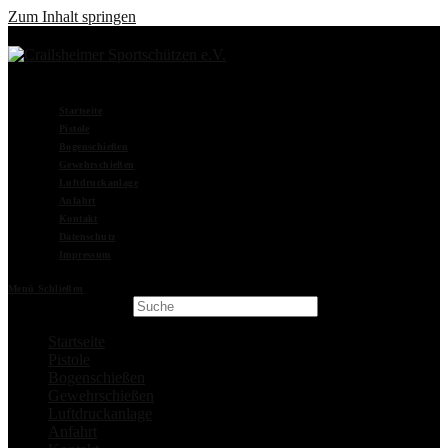
Zum Inhalt springen
Startseite
Pistole
Bogenschießen
Gewehrschießen
Luftdruckanlage
Anfahrt
Kontakt
Datenschutz
Impressum
Menü
Schließen
Search this website
Startseite
Pistole
Bogenschießen
Gewehrschießen
Luftdruckanlage
Anfahrt